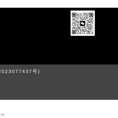
2023077437号)
 万网