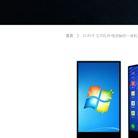
首页
ꄲ
32-85寸 立式红外/电容触控一体机（An