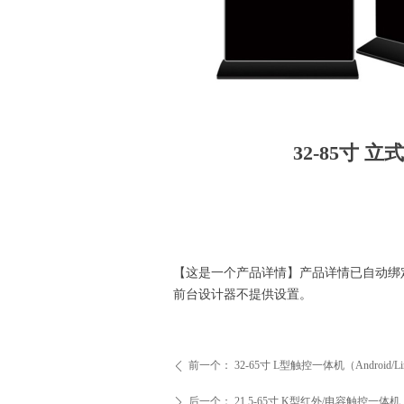
32-85寸 立
【这是一个产品详情】产品详情已自动绑
前台设计器不提供设置。
前一个：
32-65寸 L型触控一体机（Android/L
ꄴ
后一个：
21.5-65寸 K型红外/电容触控一体机（An
ꄲ