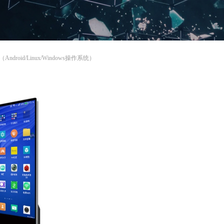
droid/Linux/Windows操作系统）